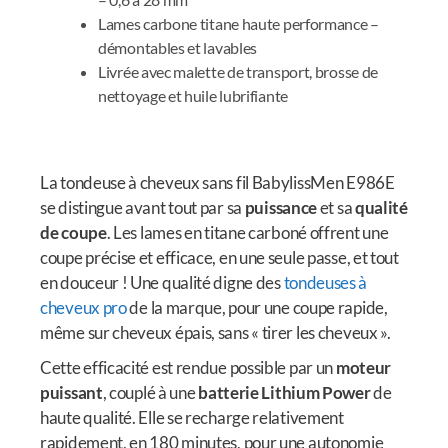
Lames carbone titane haute performance –
démontables et lavables
Livrée avec malette de transport, brosse de
nettoyage et huile lubrifiante
La tondeuse à cheveux sans fil BabylissMen E986E
se distingue avant tout par sa
puissance
et sa
qualité
de coupe
. Les lames en titane carboné offrent une
coupe précise et efficace, en une seule passe, et tout
en douceur ! Une qualité digne des
tondeuses à
cheveux pro
de la marque, pour une coupe rapide,
même sur cheveux épais, sans « tirer les cheveux ».
Cette efficacité est rendue possible par un
moteur
puissant
, couplé à une
batterie Lithium Power
de
haute qualité. Elle se recharge relativement
rapidement, en 180 minutes, pour une autonomie