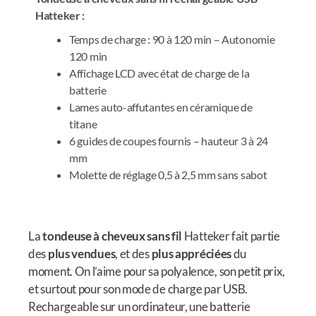
Hatteker :
Temps de charge : 90 à 120 min – Autonomie
120 min
Affichage LCD avec état de charge de la
batterie
Lames auto-affutantes en céramique de
titane
6 guides de coupes fournis – hauteur 3 à 24
mm
Molette de réglage 0,5 à 2,5 mm sans sabot
La
tondeuse à cheveux sans fil
Hatteker fait partie
des
plus vendues
, et des
plus appréciées
du
moment. On l’aime pour sa polyalence, son petit prix,
et surtout pour son mode de charge par USB.
Rechargeable sur un ordinateur, une batterie