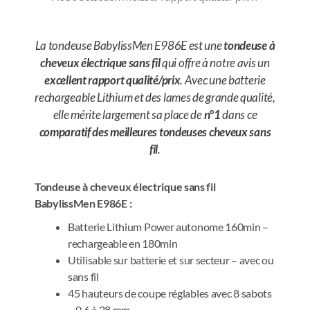
La tondeuse BabylissMen E986E est une
tondeuse à
cheveux électrique sans fil
qui offre à notre avis un
excellent rapport qualité/prix
. Avec une batterie
rechargeable Lithium et des lames de grande qualité,
elle mérite largement sa place de
n°1
dans ce
comparatif des meilleures tondeuses cheveux sans
fil
.
Tondeuse à cheveux électrique sans fil
BabylissMen E986E :
Batterie Lithium Power autonome 160min –
rechargeable en 180min
Utilisable sur batterie et sur secteur – avec ou
sans fil
45 hauteurs de coupe réglables avec 8 sabots
– 0,6 à 28 mm