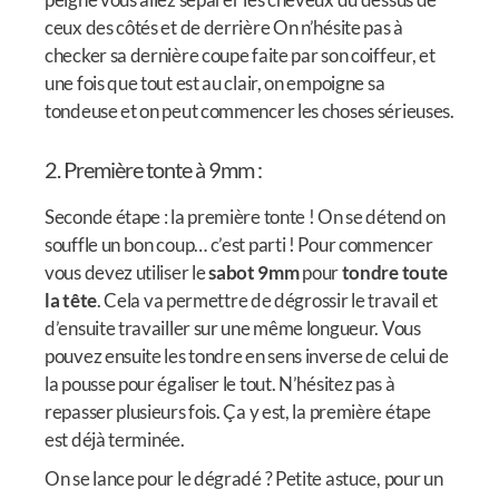
ceux des côtés et de derrière On n’hésite pas à
checker sa dernière coupe faite par son coiffeur, et
une fois que tout est au clair, on empoigne sa
tondeuse et on peut commencer les choses sérieuses.
2. Première tonte à 9mm :
Seconde étape : la première tonte ! On se détend on
souffle un bon coup… c’est parti ! Pour commencer
vous devez utiliser le
sabot 9mm
pour
tondre toute
la tête
. Cela va permettre de dégrossir le travail et
d’ensuite travailler sur une même longueur. Vous
pouvez ensuite les tondre en sens inverse de celui de
la pousse pour égaliser le tout. N’hésitez pas à
repasser plusieurs fois. Ça y est, la première étape
est déjà terminée.
On se lance pour le dégradé ? Petite astuce, pour un