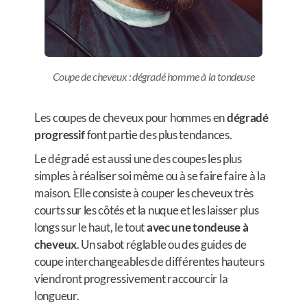
Coupe de cheveux : dégradé homme à la tondeuse
Les coupes de cheveux pour hommes en
dégradé
progressif
font partie des plus tendances.
Le dégradé est aussi une des coupes les plus
simples à réaliser soi même ou à se faire faire à la
maison. Elle consiste à couper les cheveux très
courts sur les côtés et la nuque et les laisser plus
longs sur le haut, le tout
avec une tondeuse à
cheveux
. Un sabot réglable ou des guides de
coupe interchangeables de différentes hauteurs
viendront progressivement raccourcir la
longueur.