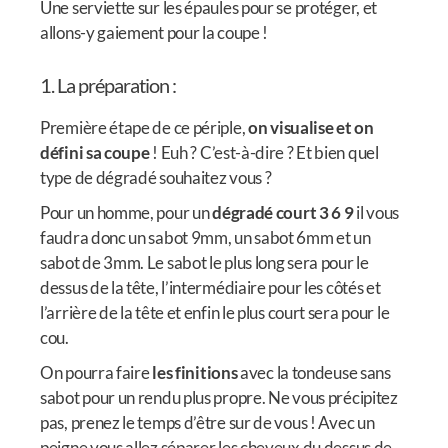
Une serviette sur les épaules pour se protéger, et
allons-y gaiement pour la coupe !
1. La préparation :
Première étape de ce périple,
on visualise et on
défini sa coupe
! Euh ? C’est-à-dire ? Et bien quel
type de dégradé souhaitez vous ?
Pour un homme, pour un
dégradé court 3 6 9
il vous
faudra donc un sabot 9mm, un sabot 6mm et un
sabot de 3mm. Le sabot le plus long sera pour le
dessus de la tête, l’intermédiaire pour les côtés et
l’arrière de la tête et enfin le plus court sera pour le
cou.
On pourra faire
les finitions
avec la tondeuse sans
sabot pour un rendu plus propre. Ne vous précipitez
pas, prenez le temps d’être sur de vous ! Avec un
peigne vous allez séparer les cheveux du dessus de