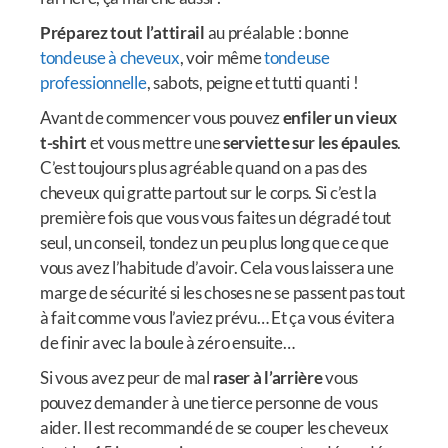
Préparez tout l’attirail
au préalable : bonne
tondeuse à cheveux
, voir même
tondeuse
professionnelle
, sabots, peigne et tutti quanti !
Avant de commencer vous pouvez
enfiler un vieux
t-shirt
et vous mettre une
serviette sur les épaules
.
C’est toujours plus agréable quand on a pas des
cheveux qui gratte partout sur le corps. Si c’est la
première fois que vous vous faites un dégradé tout
seul, un conseil, tondez un peu plus long que ce que
vous avez l’habitude d’avoir. Cela vous laissera une
marge de sécurité si les choses ne se passent pas tout
à fait comme vous l’aviez prévu… Et ça vous évitera
de finir avec la boule à zéro ensuite…
Si vous avez peur de mal
raser à l’arrière
vous
pouvez demander à une tierce personne de vous
aider. Il est recommandé de se couper les cheveux